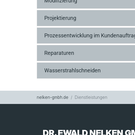
Modifizierung
Projektierung
Prozessentwicklung im Kundenauftra
Reparaturen
Wasserstrahlschneiden
Sie sind hier:
nelken-gmbh.de
Dienstleistungen
DR. EWALD NELKEN G