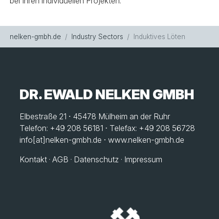
bei Ihren individuellen Projekten.
You are here:
nelken-gmbh.de
Industry Sectors
Induktives Löten
DR. EWALD NELKEN GMBH
Elbestraße 21 ⋅ 45478 Mülheim an der Ruhr
Telefon: +49 208 56181 ⋅ Telefax: +49 208 56728
info[at]nelken-gmbh.de
⋅
www.nelken-gmbh.de
Kontakt
·
AGB
·
Datenschutz
·
Impressum